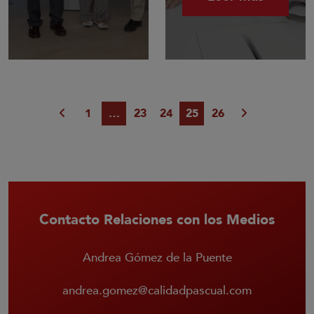
1
…
23
24
25
26
Contacto Relaciones con los Medios
Andrea Gómez de la Puente
andrea.gomez@calidadpascual.com