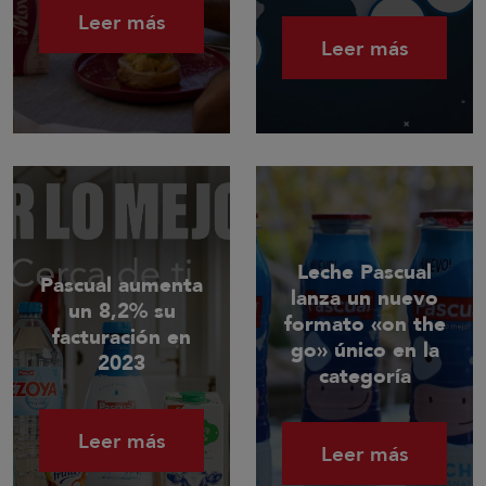
Leer más
Leer más
Leche Pascual
Pascual aumenta
lanza un nuevo
un 8,2% su
formato «on the
facturación en
go» único en la
2023
categoría
Leer más
Leer más