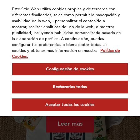
Atención:
Este Sitio Web utiliza cookies propias y de terceros con
Este
diferentes finalidades, tales como permitir la navegación y
sitio
usabilidad de la web, , personalizar el contenido a
cuenta
mostrar, realizar analíticas de uso de la web, o mostrar
publicidad, incluyendo publicidad personalizada basada en
con
Actualidad
la elaboración de perfiles. A continuación, puedes
un
configurar tus preferencias o bien aceptar todas las
sistema
cookies y obtener más información en nuestra
Política de
de
Cookies.
accesibilidad.
Configuración de cookies
Rechazarlas todas
El festival leonés Modorrowland se alía con
Vivesoy para impulsar la cultura desde el
Aceptar todas las cookies
medio rural
Leer más