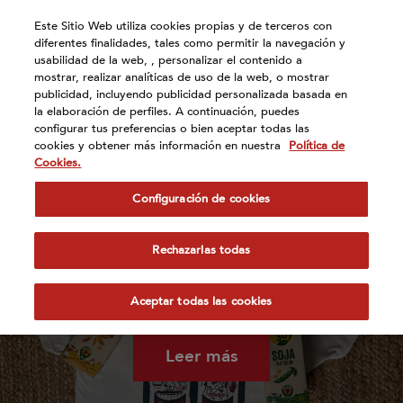
Atención:
Este Sitio Web utiliza cookies propias y de terceros con
Este
diferentes finalidades, tales como permitir la navegación y
sitio
usabilidad de la web, , personalizar el contenido a
cuenta
mostrar, realizar analíticas de uso de la web, o mostrar
publicidad, incluyendo publicidad personalizada basada en
con
Actualidad
la elaboración de perfiles. A continuación, puedes
un
configurar tus preferencias o bien aceptar todas las
sistema
cookies y obtener más información en nuestra
Política de
de
Cookies.
accesibilidad.
Configuración de cookies
Rechazarlas todas
El festival leonés Modorrowland se alía con
Vivesoy para impulsar la cultura desde el
Aceptar todas las cookies
medio rural
Leer más