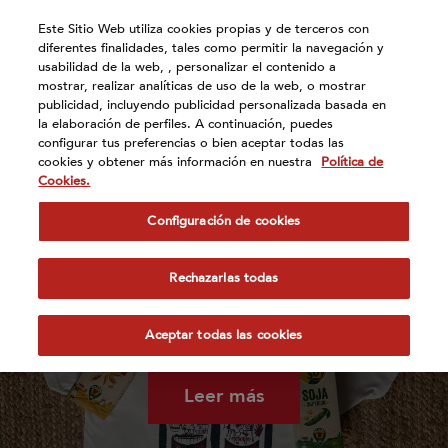
Atención:
Este Sitio Web utiliza cookies propias y de terceros con
Este
diferentes finalidades, tales como permitir la navegación y
sitio
usabilidad de la web, , personalizar el contenido a
cuenta
mostrar, realizar analíticas de uso de la web, o mostrar
publicidad, incluyendo publicidad personalizada basada en
con
Actualidad
la elaboración de perfiles. A continuación, puedes
un
configurar tus preferencias o bien aceptar todas las
sistema
cookies y obtener más información en nuestra
Política de
de
Cookies.
accesibilidad.
Configuración de cookies
Rechazarlas todas
El festival leonés Modorrowland se alía con
Vivesoy para impulsar la cultura desde el
Aceptar todas las cookies
medio rural
Leer más