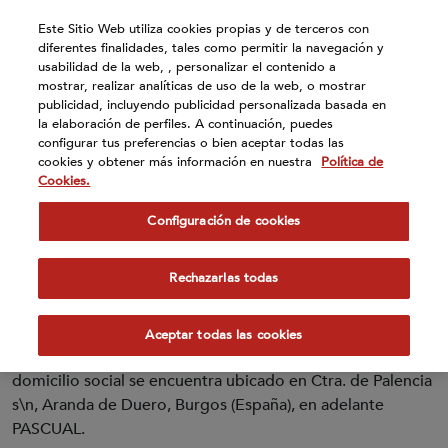
Atención:
Este Sitio Web utiliza cookies propias y de terceros con
Este
diferentes finalidades, tales como permitir la navegación y
sitio
usabilidad de la web, , personalizar el contenido a
cuenta
mostrar, realizar analíticas de uso de la web, o mostrar
publicidad, incluyendo publicidad personalizada basada en
con
Bases legales Sorteo
la elaboración de perfiles. A continuación, puedes
un
configurar tus preferencias o bien aceptar todas las
sistema
“Bifrutas edición verano”
cookies y obtener más información en nuestra
Política de
de
Cookies.
accesibilidad.
Configuración de cookies
1. ORGANIZADOR
Rechazarlas todas
La organización del presente sorteo corre a cargo de
Aceptar todas las cookies
CALIDAD PASCUAL, S.A.U., con C.I.F.: A-09006172, y cuyo
domicilio social se encuentra ubicado en Ctra. de Palencia
s\n, Aranda de Duero, Burgos (España), en adelante
PASCUAL.