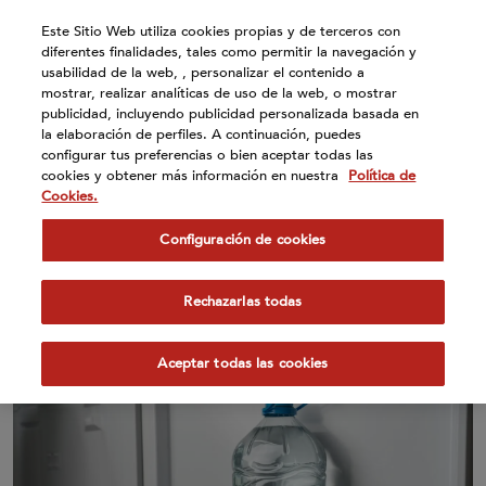
Atención:
Este Sitio Web utiliza cookies propias y de terceros con
Este
diferentes finalidades, tales como permitir la navegación y
sitio
usabilidad de la web, , personalizar el contenido a
cuenta
mostrar, realizar analíticas de uso de la web, o mostrar
publicidad, incluyendo publicidad personalizada basada en
con
la elaboración de perfiles. A continuación, puedes
un
configurar tus preferencias o bien aceptar todas las
sistema
cookies y obtener más información en nuestra
Política de
de
Cookies.
26 May 2026
accesibilidad.
Configuración de cookies
Bezoya lanza Pi (π), una
botella de 3,14 litros única en
Rechazarlas todas
el mercado
Aceptar todas las cookies