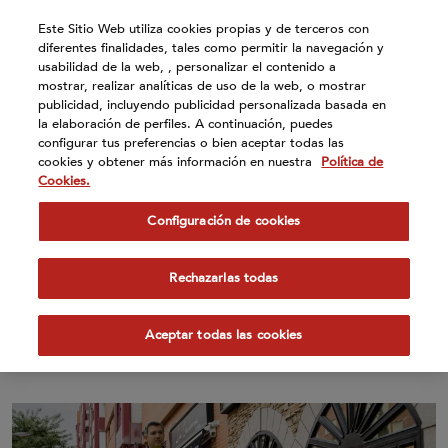
Atención:
Este Sitio Web utiliza cookies propias y de terceros con
Este
diferentes finalidades, tales como permitir la navegación y
sitio
usabilidad de la web, , personalizar el contenido a
cuenta
mostrar, realizar analíticas de uso de la web, o mostrar
publicidad, incluyendo publicidad personalizada basada en
con
la elaboración de perfiles. A continuación, puedes
un
configurar tus preferencias o bien aceptar todas las
sistema
cookies y obtener más información en nuestra
Política de
de
Cookies.
17 Feb 2026
accesibilidad.
Configuración de cookies
Qualianza espera crecer un
3% en 2026 para consolidarse
Rechazarlas todas
como una de las principales
distribuidoras para hostelería
Aceptar todas las cookies