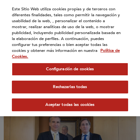
Atención:
Este Sitio Web utiliza cookies propias y de terceros con
Este
diferentes finalidades, tales como permitir la navegación y
sitio
usabilidad de la web, , personalizar el contenido a
cuenta
mostrar, realizar analíticas de uso de la web, o mostrar
publicidad, incluyendo publicidad personalizada basada en
con
la elaboración de perfiles. A continuación, puedes
un
configurar tus preferencias o bien aceptar todas las
sistema
cookies y obtener más información en nuestra
Política de
de
Cookies.
10 Abr 2024
accesibilidad.
Configuración de cookies
Pascual, la primera compañía
certificada por AENOR en
Rechazarlas todas
auditoría retributiva
Aceptar todas las cookies