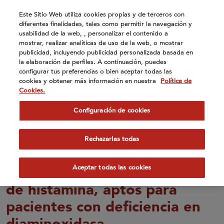
Atención:
Este Sitio Web utiliza cookies propias y de terceros con
Este
diferentes finalidades, tales como permitir la navegación y
sitio
usabilidad de la web, , personalizar el contenido a
cuenta
mostrar, realizar analíticas de uso de la web, o mostrar
publicidad, incluyendo publicidad personalizada basada en
con
la elaboración de perfiles. A continuación, puedes
un
configurar tus preferencias o bien aceptar todas las
sistema
cookies y obtener más información en nuestra
Política de
de
Cookies.
23 Oct 2023
accesibilidad.
Configuración de cookies
Participamos en el Proyecto
HISTAMILK para desarrollar
Rechazarlas todas
una gama de productos
lácteos con un bajo contenido
Aceptar todas las cookies
de histamina, aptos para
pacientes con deficiencia en