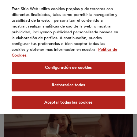
Atención:
Este Sitio Web utiliza cookies propias y de terceros con
Este
diferentes finalidades, tales como permitir la navegación y
sitio
usabilidad de la web, , personalizar el contenido a
cuenta
mostrar, realizar analíticas de uso de la web, o mostrar
publicidad, incluyendo publicidad personalizada basada en
con
la elaboración de perfiles. A continuación, puedes
un
configurar tus preferencias o bien aceptar todas las
sistema
cookies y obtener más información en nuestra
Política de
de
Cookies.
23 Ene 2023
accesibilidad.
Configuración de cookies
Leche Pascual estrena una
nueva campaña desde la
Rechazarlas todas
granja hasta la taza
Aceptar todas las cookies