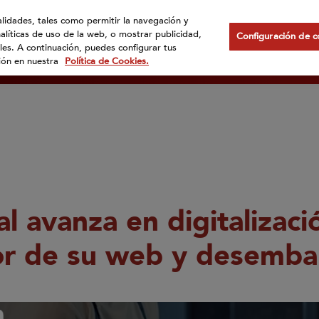
nalidades, tales como permitir la navegación y
nalíticas de uso de la web, o mostrar publicidad,
nes somos?
Marcas
Compromisos
Internacional
Ac
Configuración de c
les. A continuación, puedes configurar tus
ción en nuestra
Política de Cookies.
al avanza en digitalizaci
or de su web y desemba