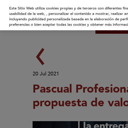
Atención:
Este Sitio Web utiliza cookies propias y de terceros con diferentes fi
Este
usabilidad de la web, , personalizar el contenido a mostrar, realizar a
Inicio
¿Quié
sitio
incluyendo publicidad personalizada basada en la elaboración de perfi
Blog
cuenta
preferencias o bien aceptar todas las cookies y obtener más informa
con
un
sistema
de
accesibilidad.
pulse
Control-
20 Jul 2021
F10
Pascual Profesion
para
abrir
propuesta de val
el
menú
de
accesibilidad.