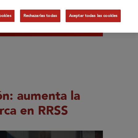
Canal de
tualidad
ookies
Rechazarlas todas
Aceptar todas las cookies
ES
denuncias
ón: aumenta la
rca en RRSS