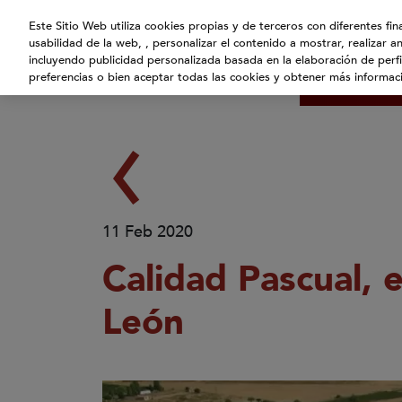
Atención:
Este Sitio Web utiliza cookies propias y de terceros con diferentes fi
Este
usabilidad de la web, , personalizar el contenido a mostrar, realizar a
Inicio
¿Quié
sitio
incluyendo publicidad personalizada basada en la elaboración de perfi
Blog
cuenta
preferencias o bien aceptar todas las cookies y obtener más informa
con
un
sistema
de
accesibilidad.
pulse
Control-
11 Feb 2020
F10
Calidad Pascual, 
para
abrir
León
el
menú
de
accesibilidad.