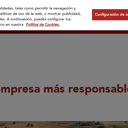
nalidades, tales como permitir la navegación y
nalíticas de uso de la web, o mostrar publicidad,
nes somos?
Marcas
Compromisos
Internacional
Ac
Configuración de c
les. A continuación, puedes configurar tus
ción en nuestra
Política de Cookies.
empresa más responsable