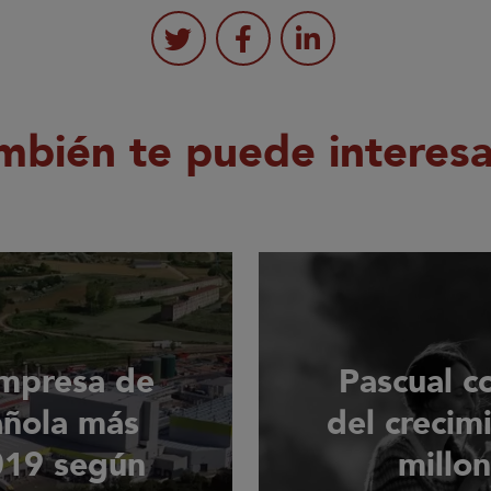
mbién te puede interesar
empresa de
Pascual c
añola más
del crecim
019 según
millo