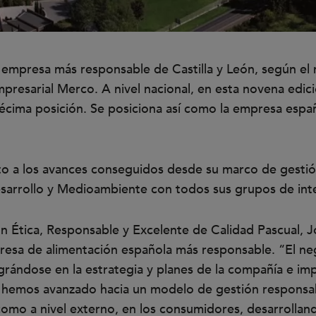
a empresa más responsable de Castilla y León, según el
resarial Merco. A nivel nacional, en esta novena edici
décima posición. Se posiciona así como la empresa espa
o a los avances conseguidos desde su marco de gestió
 Desarrollo y Medioambiente con todos sus grupos de int
ón Ética, Responsable y Excelente de Calidad Pascual, J
sa de alimentación española más responsable. “El ne
egrándose en la estrategia y planes de la compañía e i
fía hemos avanzado hacia un modelo de gestión respons
 como a nivel externo, en los consumidores, desarrolla