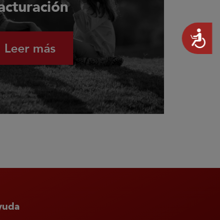
acturación
Accesibilidad
Leer más
yuda