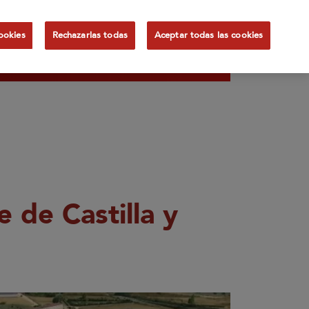
Canal de
tualidad
ookies
Rechazarlas todas
Aceptar todas las cookies
ES
denuncias
 de Castilla y