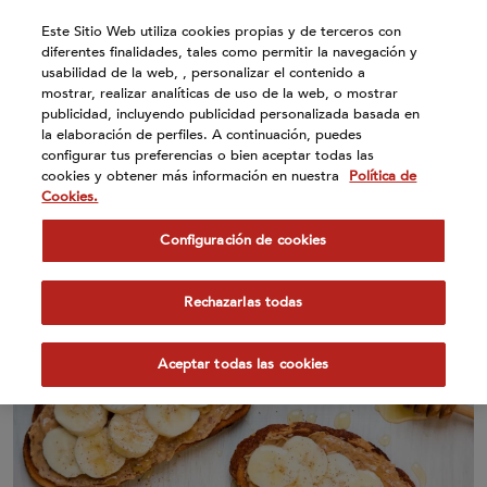
Atención:
Este Sitio Web utiliza cookies propias y de terceros con
Este
diferentes finalidades, tales como permitir la navegación y
sitio
usabilidad de la web, , personalizar el contenido a
cuenta
mostrar, realizar analíticas de uso de la web, o mostrar
publicidad, incluyendo publicidad personalizada basada en
con
la elaboración de perfiles. A continuación, puedes
un
configurar tus preferencias o bien aceptar todas las
sistema
cookies y obtener más información en nuestra
Política de
de
Cookies.
Tostada (pan de nueces) con
accesibilidad.
Configuración de cookies
plátano, crema de cacahuete y
miel
Rechazarlas todas
Aceptar todas las cookies