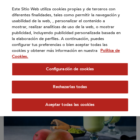
Atención:
Este Sitio Web utiliza cookies propias y de terceros con
Este
diferentes finalidades, tales como permitir la navegación y
sitio
usabilidad de la web, , personalizar el contenido a
cuenta
mostrar, realizar analíticas de uso de la web, o mostrar
publicidad, incluyendo publicidad personalizada basada en
con
la elaboración de perfiles. A continuación, puedes
un
configurar tus preferencias o bien aceptar todas las
sistema
cookies y obtener más información en nuestra
Política de
de
Cookies.
Batido de té matcha y mango
accesibilidad.
Configuración de cookies
Rechazarlas todas
Aceptar todas las cookies