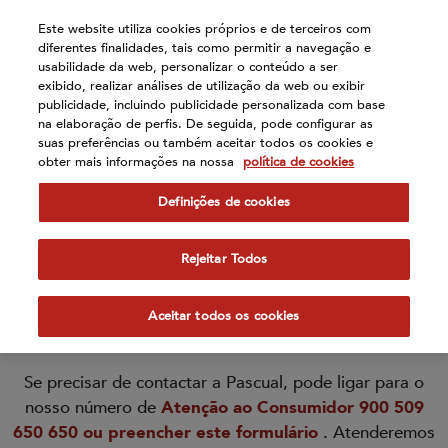
Atención:
Este website utiliza cookies próprios e de terceiros com
Este
diferentes finalidades, tais como permitir a navegação e
sitio
usabilidade da web, personalizar o conteúdo a ser
cuenta
exibido, realizar análises de utilização da web ou exibir
publicidade, incluindo publicidade personalizada com base
con
Contact
na elaboração de perfis. De seguida, pode configurar as
un
suas preferências ou também aceitar todos os cookies e
sistema
obter mais informações na nossa
política de cookies
de
accesibilidad.
Definições de cookies
Contacto
Rejeitar Todos
Atenção ao consumidor
Aceitar todos os cookies
Se precisar de contactar a Pascual, pode ligar para o
nosso número de
Atenção ao Consumidor
900 509
650
650 ou preencher este formulário
. Atenderemos