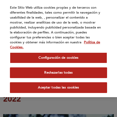
Atención:
Este Sitio Web utiliza cookies propias y de terceros con
Este
diferentes finalidades, tales como permitir la navegación y
sitio
usabilidad de la web, , personalizar el contenido a
cuenta
mostrar, realizar analíticas de uso de la web, o mostrar
publicidad, incluyendo publicidad personalizada basada en
con
la elaboración de perfiles. A continuación, puedes
un
configurar tus preferencias o bien aceptar todas las
sistema
cookies y obtener más información en nuestra
Política de
de
Cookies.
19 Ene 2022
accesibilidad.
Configuración de cookies
Bezoya cumple su objetivo de
botellas 100% plástico
Rechazarlas todas
reciclado y anuncia la
neutralidad en carbono para
Aceptar todas las cookies
2022